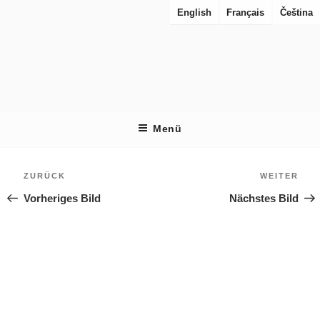
Zum
English
Français
Čeština
Inhalt
springen
RES URBANAE
Perspektiven auf Städte im Wiederaufbau
Menü
Beitragsnavigation
Zurück
Weit
ZURÜCK
WEITER
Vorheriges Bild
Nächstes Bild