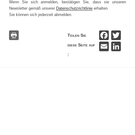
Wenn Sie sich anmelden, bestätigen Sie, dass sie unseren
Newsletter gemäß unserer
Datenschutzrichtlinie
erhalten.
Sie können sich jederzeit abmelden.
F
T
Teilen Sie
a
wi
E
Li
diese Seite auf
c
tt
m
n
:
e
er
ail
k
b
e
o
dI
o
n
k