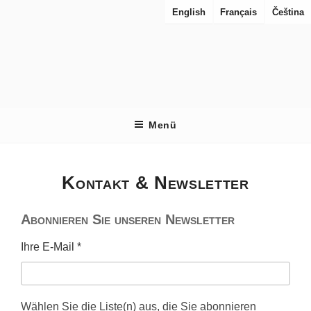
Zum
English
Français
Čeština
Inhalt
springen
RES URBANAE
Perspektiven auf Städte im Wiederaufbau
Menü
Kontakt & Newsletter
Abonnieren Sie unseren Newsletter
Ihre E-Mail
*
Wählen Sie die Liste(n) aus, die Sie abonnieren