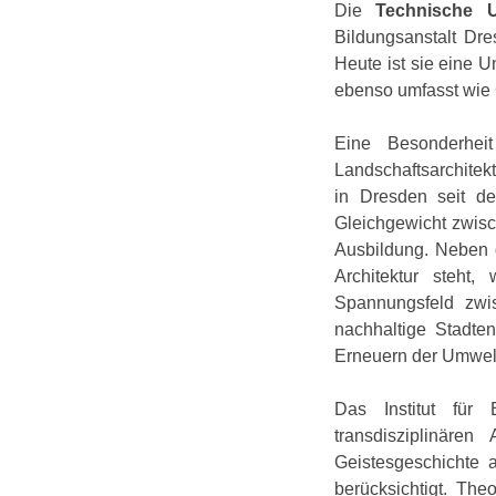
Die
Technische U
Bildungsanstalt Dre
Heute ist sie eine U
ebenso umfasst wie 
Eine Besonderheit
Landschaftsarchitekt
in Dresden seit de
Gleichgewicht zwisch
Ausbildung. Neben d
Architektur steh
Spannungsfeld zwi
nachhaltige Stadte
Erneuern der Umwelt
Das Institut für 
transdisziplinäre
Geistesgeschichte 
berücksichtigt. Th