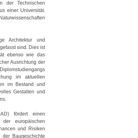
n der Technischen
s einer Universität.
d Naturwissenschaften
ge Architektur und
efasst sind. Dies ist
ltät ebenso wie das
scher Ausrichtung der
s Diplomstudiengangs
hung im aktuellen
uen im Bestand und
olles Gestalten und
ns.
BAD) fördert einen
n der europäischen
Chancen und Risiken
e der Baugeschichte