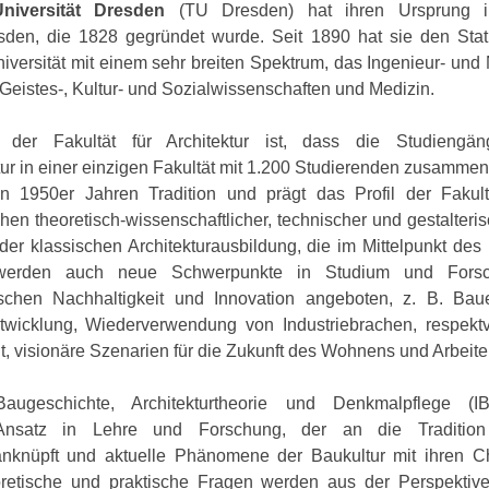
niversität Dresden
(TU Dresden) hat ihren Ursprung i
sden, die 1828 gegründet wurde. Seit 1890 hat sie den Statu
niversität mit einem sehr breiten Spektrum, das Ingenieur- un
Geistes-, Kultur- und Sozialwissenschaften und Medizin.
 der Fakultät für Architektur ist, dass die Studiengän
ur in einer einzigen Fakultät mit 1.200 Studierenden zusammeng
n 1950er Jahren Tradition und prägt das Profil der Faku
en theoretisch-wissenschaftlicher, technischer und gestalteri
er klassischen Architekturausbildung, die im Mittelpunkt de
t, werden auch neue Schwerpunkte in Studium und Forsc
schen Nachhaltigkeit und Innovation angeboten, z. B. Ba
ntwicklung, Wiederverwendung von Industriebrachen, respektv
, visionäre Szenarien für die Zukunft des Wohnens und Arbeite
Baugeschichte, Architekturtheorie und Denkmalpflege (I
n Ansatz in Lehre und Forschung, der an die Traditio
anknüpft und aktuelle Phänomene der Baukultur mit ihren 
eoretische und praktische Fragen werden aus der Perspektiv