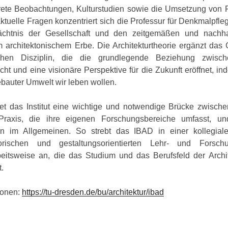
krete Beobachtungen, Kulturstudien sowie die Umsetzung von
ktuelle Fragen konzentriert sich die Professur für Denkmalpfl
dächtnis der Gesellschaft und den zeitgemäßen und nachh
em architektonischem Erbe. Die Architekturtheorie ergänzt das
chen Disziplin, die die grundlegende Beziehung zwisch
cht und eine visionäre Perspektive für die Zukunft eröffnet, in
ebauter Umwelt wir leben wollen.
et das Institut eine wichtige und notwendige Brücke zwischen
 Praxis, die ihre eigenen Forschungsbereiche umfasst, u
en im Allgemeinen. So strebt das IBAD in einer kollegia
storischen und gestaltungsorientierten Lehr- und Forsch
rbeitsweise an, die das Studium und das Berufsfeld der Archi
t.
ionen:
https://tu-dresden.de/bu/architektur/ibad