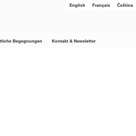
English
Français
Čeština
ntliche Begegnungen
Kontakt & Newsletter
 URBANAE
n auf Städte im Wiederaufbau