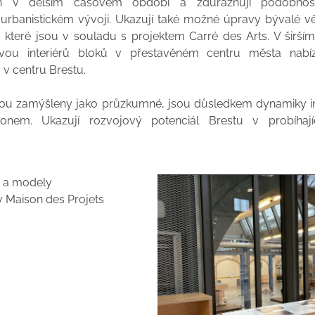
 v delším časovém období a zdůrazňují podobnosti 
 urbanistickém vývoji. Ukazují také možné úpravy bývalé v
, které jsou v souladu s projektem Carré des Arts. V širší
avou interiérů bloků v přestavěném centru města nabí
v centru Brestu.
jsou zamýšleny jako průzkumné, jsou důsledkem dynamiky 
gionem. Ukazují rozvojový potenciál Brestu v probíhaj
v Maison des Projets