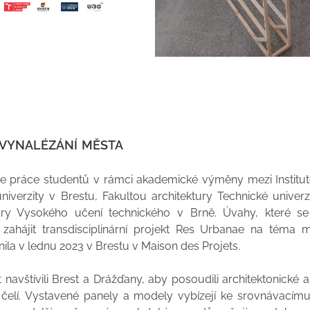
vynalézání města
e práce studentů v rámci akademické výměny mezi Institu
iverzity v Brestu, Fakultou architektury Technické univer
tury Vysokého učení technického v Brně. Úvahy, které s
 zahájit transdisciplinární projekt Res Urbanae na téma m
ila v lednu 2023 v Brestu v Maison des Projets.
it navštívili Brest a Drážďany, aby posoudili architektonické 
čelí. Vystavené panely a modely vybízejí ke srovnávacím