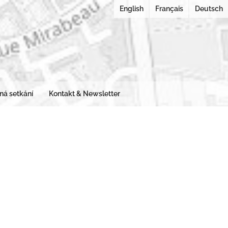
English
Français
Deutsch
 URBANAE
města v rekonstrukci
ná setkání
Kontakt & Newsletter