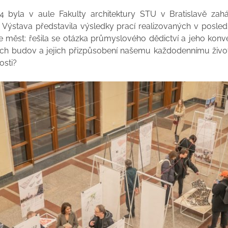
4 byla v aule Fakulty architektury STU v Bratislavě zah
 Výstava představila výsledky prací realizovaných v posled
 měst: řešila se otázka průmyslového dědictví a jeho konv
ých budov a jejich přizpůsobení našemu každodennímu živ
osti?