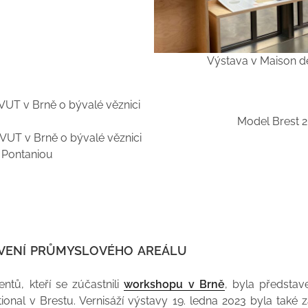
Výstava v Maison de
Model Brest 
 VUT v Brně o bývalé věznici
Pontaniou
vení průmyslového areálu
ntů, kteří se zúčastnili
workshopu v Brně
, byla předsta
tional v Brestu. Vernisáží výstavy 19. ledna 2023 byla také