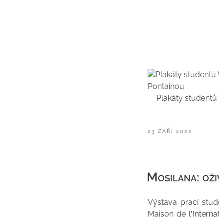
Plakáty studentů
PUBLIKOVÁNO
23 ZÁŘÍ 2022
Mosilana: oži
Výstava prací stude
Maison de l’Interna