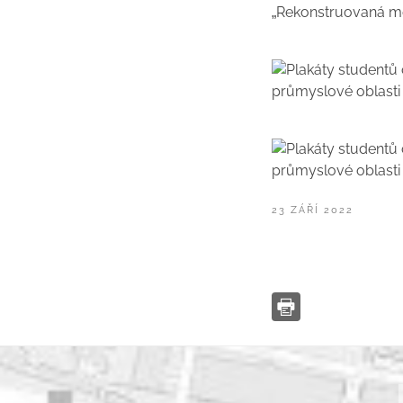
„Rekonstruovaná mě
PUBLIKOVÁNO
23 ZÁŘÍ 2022