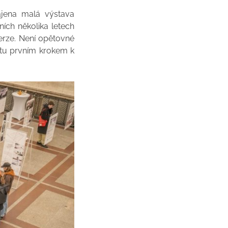
ájena malá výstava
ních několika letech
erze. Není opětovné
otu prvním krokem k