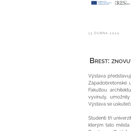
PUBLIKOVÁNO
13 DUBNA 2024
Brest: znovu
Výstava představuj
Západobretonské un
Fakultou architek
vyvinuly, umožnily
Výstava se uskutečn
Studenti tří univerz
kterým tato města 