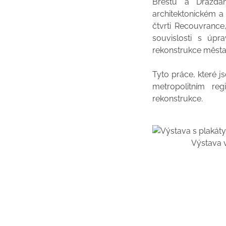
Brestu a Drážďan
architektonickém a
čtvrti Recouvrance
souvislosti s úpr
rekonstrukce města 
Tyto práce, které 
metropolitním re
rekonstrukce.
Výstava 