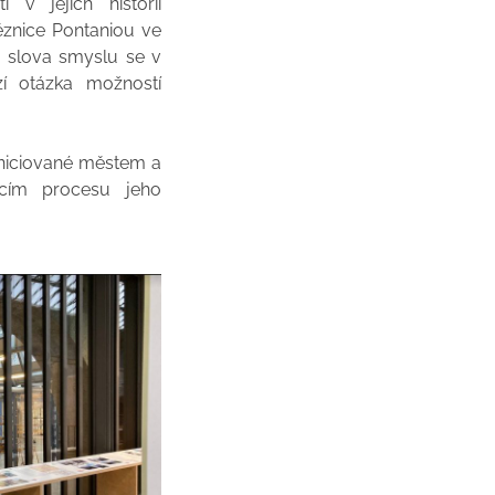
v jejich historii
ěznice Pontaniou ve
m slova smyslu se v
zí otázka možností
iniciované městem a
ícím procesu jeho