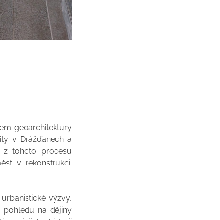
tem geoarchitektury
zity v Drážďanech a
e z tohoto procesu
ěst v rekonstrukci.
a urbanistické výzvy,
u pohledu na dějiny