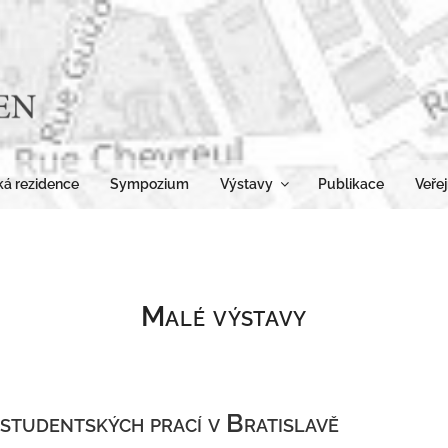
RES
Pohledy na 
á rezidence
Sympozium
Výstavy
Publikace
Veřej
Malé výstavy
studentských prací v Bratislavě