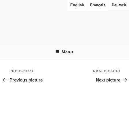
Přejít
English
Français
Deutsch
k
obsahu
webu
RES URBANAE
Pohledy na města v rekonstrukci
Menu
Navigace
Předchozí
Násl
PŘEDCHOZÍ
NÁSLEDUJÍCÍ
pro
Previous picture
Next picture
příspěvek