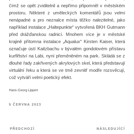
čímž se opět zviditelnil a nepřímo připomněl v městském
prostoru. Některé z uměleckých komentářů jsou velmi
nenápadné a pro neznalce místa těžko nalezitelné, jako
například instalace „Haltepunkte“ vytvořená BKH Gutmann
před drážďanskou radnicí. Mnohem více je v městské
krajině přítomna instalace „Aqualux“ Kirsten Kaiser, která
označuje ústí Kaitzbachu v bývalém gondolovém přístavu
kurfiřtství na Labi, nyní přeměněném na park. Skládá se z
dlouhé řady zakřivených akrylových skel, která představují
virtuální řeku a která se ve tmě zevnitř modře rozsvěcují,
což vytváří velmi poetický efekt.
Hans-Georg Lippert
PUBLIKOVÁNO
5 ČERVNA 2023
Navigace
Předchozí
Násl
PŘEDCHOZÍ
NÁSLEDUJÍCÍ
pro