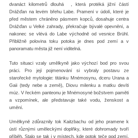
dvanáct kilometrů dlouhá , která protéká jižní částí
Drážďan na levém břehu Labe. Pramení v údolí, které je
před městem chráněno pásmem kopců, dosahuje centra
Drážďan u Velké zahrady, překračuje bývalé opevnění, a
nakonec se vlévá do Labe východně od vesnice Brühl.
Přibližně polovina toku potoka je dnes pod zemí a v
panoramatu města již není viditelná.
Tuto situaci vzaly umělkyně jako výchozí bod pro svou
práci. Pro její pojmenování si vybraly postavu ze
starořecké mytologie: titánku Mnémosynu, dceru Urana a
Gaii (tedy nebe a země), Diovu milenku a matku devíti
múz. V řeckém panteonu je Mnémosyné božstvem paměti
a vzpomínek, ale představuje také vodu, ženskost a
umění.
Umělkyně zdůraznily tok Kaitzbachu od jeho pramene k
ústí různými uměleckými doplňky, které dohromady tvoří
příběh. Stalo se tak i v místech, kde potok teče pod zemí,