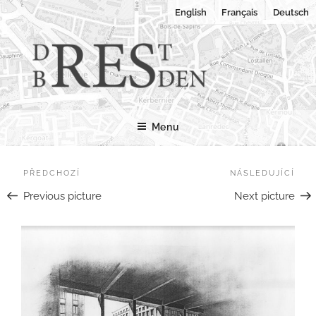
Přejít
English
Français
Deutsch
k
obsahu
webu
RES URBANAE
Pohledy na města v rekonstrukci
Menu
Navigace
Předchozí
PŘEDCHOZÍ
NÁSLEDUJÍCÍ
Násl
pro
Previous picture
Next picture
příspěvek