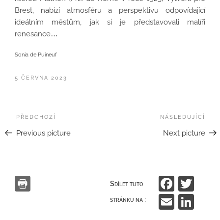
Brest, nabízí atmosféru a perspektivu odpovídající
ideálním městům, jak si je představovali malíři
renesance…
Sonia de Puineuf
PUBLIKOVÁNO
5 ČERVNA 2023
Navigace
Předchozí
PŘEDCHOZÍ
NÁSLEDUJÍCÍ
Násl
pro
Previous picture
Next picture
příspěvek
F
T
Sdílet tuto
a
w
E
Li
stránku na :
c
itt
m
n