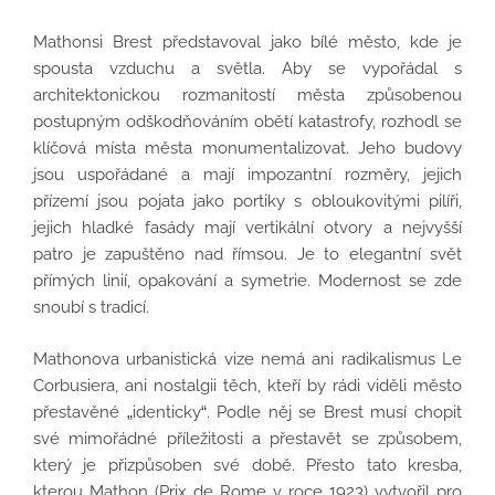
Mathonsi Brest představoval jako bílé město, kde je
spousta vzduchu a světla. Aby se vypořádal s
architektonickou rozmanitostí města způsobenou
postupným odškodňováním obětí katastrofy, rozhodl se
klíčová místa města monumentalizovat. Jeho budovy
jsou uspořádané a mají impozantní rozměry, jejich
přízemí jsou pojata jako portiky s obloukovitými pilíři,
jejich hladké fasády mají vertikální otvory a nejvyšší
patro je zapuštěno nad římsou. Je to elegantní svět
přímých linií, opakování a symetrie. Modernost se zde
snoubí s tradicí.
Mathonova urbanistická vize nemá ani radikalismus Le
Corbusiera, ani nostalgii těch, kteří by rádi viděli město
přestavěné „identicky“. Podle něj se Brest musí chopit
své mimořádné příležitosti a přestavět se způsobem,
který je přizpůsoben své době. Přesto tato kresba,
kterou Mathon (Prix de Rome v roce 1923) vytvořil pro