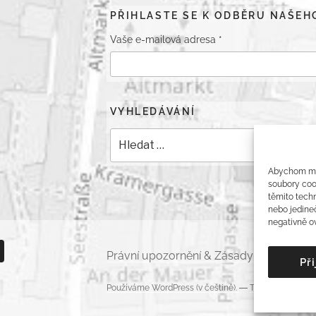
PŘIHLASTE SE K ODBĚRU NAŠE
Vaše e-mailová adresa
*
VYHLEDÁVÁNÍ
Hledat:
Abychom moh
soubory cook
těmito techn
nebo jedine
negativně ov
ntaktujte
Právní upozornění & Zásady ochrany os
Př
m
s
Používáme WordPress (v češtině).
—
Theme by Soph
m
banae