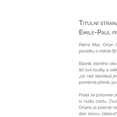
Titulní stran
Emile-Paul f
Pierre Mac Orlan (
povídku o městě Bres
Básník, kterého okou
líčí své toulky a s
„víc než kterékoli j
poměrně přísně, pok
Psala se polovina 20
si razila cestu. Z
Orlana je pokrok ne
den znovu získává“