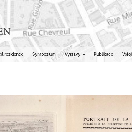
RES
Pohledy na 
á rezidence
Sympozium
Výstavy
Publikace
Veřej