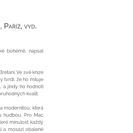
 Paříž, vyd.
žské bohémě, napsal
Bretani. Ve své knize
 tvrdí, že ho miluje
l, a jindy ho hodnotí
oruhodných kvalit.
í a modernitou, která
vou hudbou. Pro Mac
které minulost každý
li a mosazi obalené