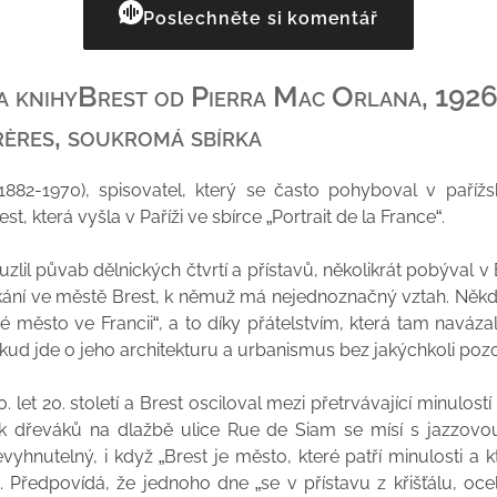
Poslechněte si komentář
a knihy
Brest
od Pierra Mac Orlana
,
1926,
rères, soukromá sbírka
1882-1970), spisovatel, který se často pohyboval v paří
t, která vyšla v Paříži ve sbírce „Portrait de la France“.
zlil půvab dělnických čtvrtí a přístavů, několikrát pobýval v 
etkání ve městě Brest, k němuž má nejednoznačný vztah. Někdy
iné město ve Francii“, a to díky přátelstvím, která tam naváza
ud jde o jeho architekturu a urbanismus bez jakýchkoli poz
. let 20. století a Brest osciloval mezi přetrvávající minulost
vuk dřeváků na dlažbě ulice Rue de Siam se mísí s jazzo
vyhnutelný, i když „Brest je město, které patří minulosti a 
. Předpovídá, že jednoho dne „se v přístavu z křišťálu, oce