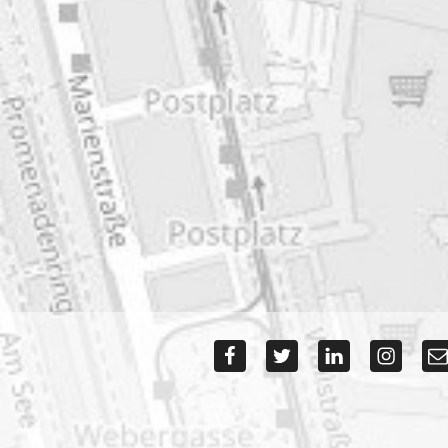
Res
Res
Res
Res
Ko
Urbanae
Urbanae
Urbanae
Urbanae
tý
na
na
na
na
Re
Facebook
Twitter
LinkedIn
Instagra
Ur