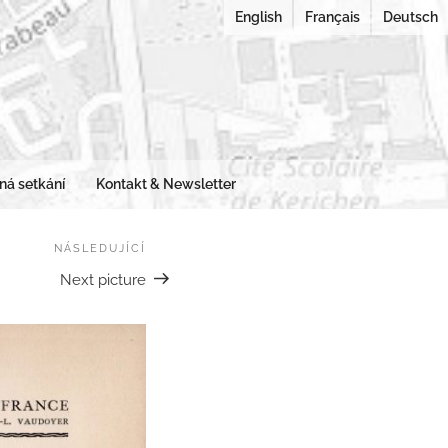
English
Français
Deutsch
 URBANAE
města v rekonstrukci
ná setkání
Kontakt & Newsletter
NÁSLEDUJÍCÍ
Následující
Next picture