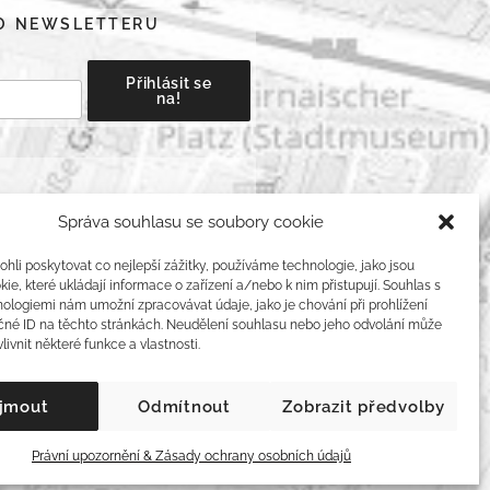
HO NEWSLETTERU
Správa souhlasu se soubory cookie
Hledání
li poskytovat co nejlepší zážitky, používáme technologie, jako jsou
ie, které ukládají informace o zařízení a/nebo k nim přistupují. Souhlas s
ologiemi nám umožní zpracovávat údaje, jako je chování při prohlížení
čné ID na těchto stránkách. Neudělení souhlasu nebo jeho odvolání může
livnit některé funkce a vlastnosti.
obních údajů
ijmout
Odmítnout
Zobrazit předvolby
ieWeb
Právní upozornění & Zásady ochrany osobních údajů