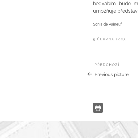
hedvábím bude ml
umožňuje představi
Sonia de Puineuf
PUBLIKOVÁNO
5 ČERVNA 2023
Navigace
Předchozí
PŘEDCHOZÍ
pro
Previous picture
příspěvek