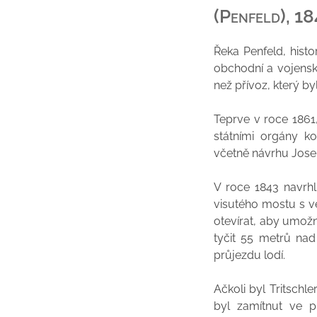
(Penfeld), 18
Řeka Penfeld, hist
obchodní a vojensk
než přívoz, který b
Teprve v roce 1861
státními orgány k
včetně návrhu Josep
V roce 1843 navrhl
visutého mostu s 
otevírat, aby umožn
tyčit 55 metrů na
průjezdu lodí.
Ačkoli byl Tritsch
byl zamítnut ve p