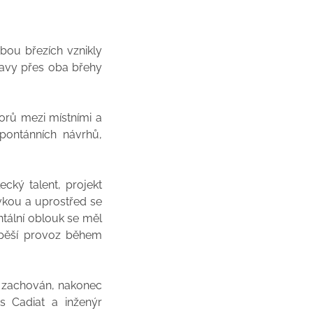
bou březích vznikly
ravy přes oba břehy
orů mezi místními a
pontánních návrhů,
cký talent, projekt
kou a uprostřed se
ntální oblouk se měl
 pěší provoz během
u zachován, nakonec
s Cadiat a inženýr