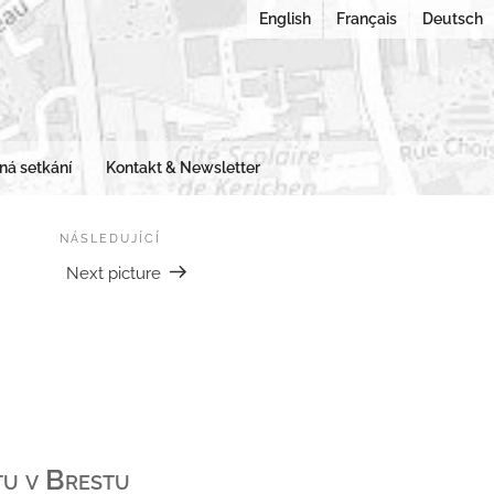
English
Français
Deutsch
ES URBANAE
dy na města v rekonstrukci
ná setkání
Kontakt & Newsletter
NÁSLEDUJÍCÍ
Následující
Next picture
tu v Brestu