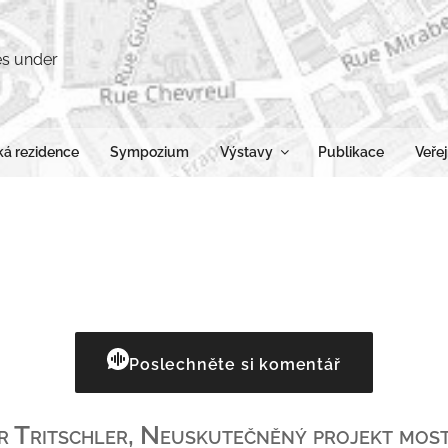
R
Pohle
á rezidence
Sympozium
Výstavy
Publikace
Veřej
Poslechněte si komentář
r Tritschler, Neuskutečněný projekt mos