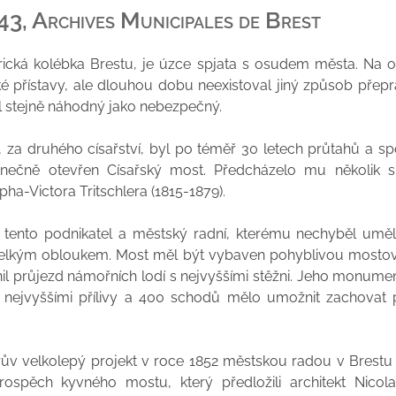
43, Archives Municipales de Brest
orická kolébka Brestu, je úzce spjata s osudem města. Na o
é přístavy, ale dlouhou dobu neexistoval jiný způsob přep
yl stejně náhodný jako nebezpečný.
, za druhého císařství, byl po téměř 30 letech průtahů a sp
onečně otevřen Císařský most. Předcházelo mu několik s
ha-Victora Tritschlera (1815-1879).
 tento podnikatel a městský radní, kterému nechyběl uměle
velkým obloukem. Most měl být vybaven pohyblivou mostov
il průjezd námořních lodí s nejvyššími stěžni. Jeho monume
d nejvyššími přílivy a 400 schodů mělo umožnit zachovat
lerův velkolepý projekt v roce 1852 městskou radou v Brest
rospěch kyvného mostu, který předložili architekt Nicola