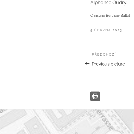
Alphonse Oudry.
Christine Berthou-Ballot
PUBLIKOVÁNO
5 ČERVNA 2023
Navigace
Předchozí
PŘEDCHOZÍ
pro
Previous picture
příspěvek