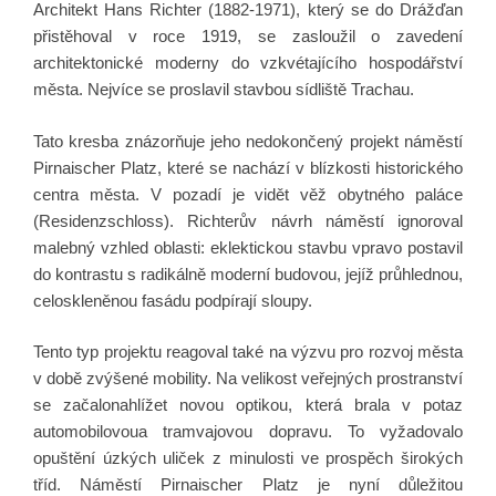
Architekt Hans Richter (1882-1971), který se do Drážďan
přistěhoval v roce 1919, se zasloužil o zavedení
architektonické moderny do vzkvétajícího hospodářství
města. Nejvíce se proslavil stavbou sídliště Trachau.
Tato kresba znázorňuje jeho nedokončený projekt náměstí
Pirnaischer Platz, které se nachází v blízkosti historického
centra města. V pozadí je vidět věž obytného paláce
(Residenzschloss). Richterův návrh náměstí ignoroval
malebný vzhled oblasti: eklektickou stavbu vpravo postavil
do kontrastu s radikálně moderní budovou, jejíž průhlednou,
celoskleněnou fasádu podpírají sloupy.
Tento typ projektu reagoval také na výzvu pro rozvoj města
v době zvýšené mobility. Na velikost veřejných prostranství
se začalonahlížet novou optikou, která brala v potaz
automobilovoua tramvajovou dopravu. To vyžadovalo
opuštění úzkých uliček z minulosti ve prospěch širokých
tříd. Náměstí Pirnaischer Platz je nyní důležitou