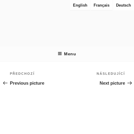
Přejít
English
Français
Deutsch
k
obsahu
webu
RES URBANAE
Pohledy na města v rekonstrukci
Menu
Navigace
Předchozí
Násl
PŘEDCHOZÍ
NÁSLEDUJÍCÍ
pro
Previous picture
Next picture
příspěvek