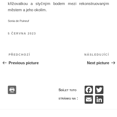
křižovatkou a styčným bodem mezi rekonstruovaným
městem a jeho okolím.
Sonia de Puineuf
PUBLIKOVÁNO
5 ČERVNA 2023
Navigace
Předchozí
Násl
PŘEDCHOZÍ
NÁSLEDUJÍCÍ
pro
Previous picture
Next picture
příspěvek
F
T
Sdílet tuto
a
wi
E
Li
stránku na :
c
tt
m
n
e
er
ail
k