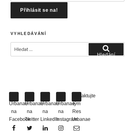
VYHLEDÁVÁNÍ
Hledat:
Hledání
Res
Res
Res
Res
Kontaktujte
Urbanae
Urbanae
Urbanae
Urbanae
tým
na
na
na
na
Res
Facebook
Twitter
LinkedIn
Instagram
Urbanae