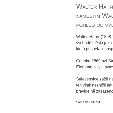
Walter Hahn,
náměstím Wal
pohled od v
Walter Hahn (1898-1
východě města jako z
která přispěla k ho
Od roku 1860 byl Str
Elegantní vily a by
Striesensice zažil n
ten však nezničil je
pravidelně zasazenou
Sonia de Puineuf