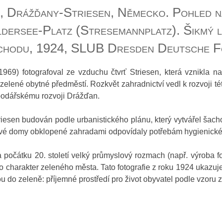
 Drážďany-Striesen, Německo. Pohled n
dersee-Platz (Stresemannplatz). Šikmý 
ýchodu, 1924, SLUB Dresden Deutsche F
969) fotografoval ze vzduchu čtvrť Striesen, která vznikla na 
elené obytné předměstí. Rozkvět zahradnictví vedl k rozvoji tét
spodářskému rozvoji Drážďan.
iesen budován podle urbanistického plánu, který vytvářel šach
tové domy obklopené zahradami odpovídaly potřebám hygienické
a počátku 20. století velký průmyslový rozmach (např. výroba fo
ho charakter zeleného města. Tato fotografie z roku 1924 ukaz
 do zeleně: příjemné prostředí pro život obyvatel podle vzoru 