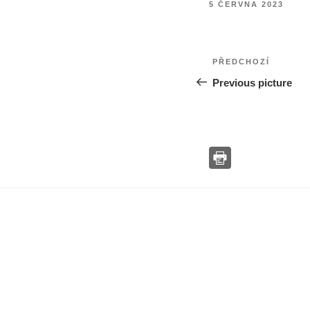
PUBLIKOVÁNO
5 ČERVNA 2023
Navigace
Předchozí
PŘEDCHOZÍ
pro
Previous picture
příspěvek