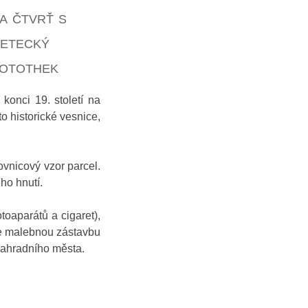
a čtvrť s
letecký
otothek
konci 19. století na
o historické vesnice,
ovnicový vzor parcel.
ho hnutí.
toaparátů a cigaret),
uje malebnou zástavbu
zahradního města.