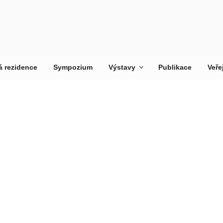
 rezidence
Sympozium
Výstavy
Publikace
Veře
RES
Pohledy na 