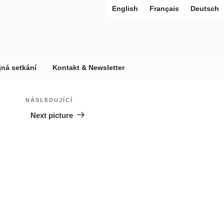
English
Français
Deutsch
jná setkání
Kontakt & Newsletter
 URBANAE
města v rekonstrukci
NÁSLEDUJÍCÍ
Následující
Next picture