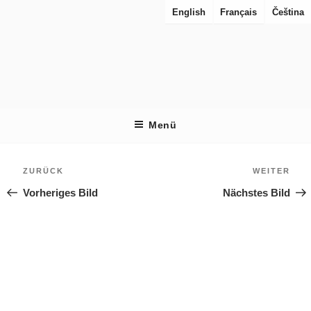
Zum
English
Français
Čeština
Inhalt
springen
RES URBANAE
Perspektiven auf Städte im Wiederaufbau
Menü
Beitragsnavigation
Zurück
Weit
ZURÜCK
WEITER
Vorheriges Bild
Nächstes Bild