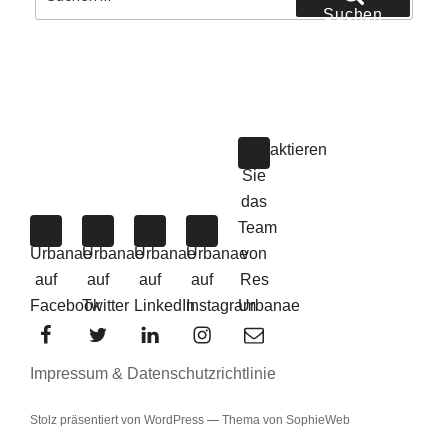
nach:
Suchen
Kontaktieren
Sie
das
Res
Res
Res
Res
Team
Urbanae
Urbanae
Urbanae
Urbanae
von
auf
auf
auf
auf
Res
Facebook
Twitter
LinkedIn
Instagram
Urbanae
Impressum & Datenschutzrichtlinie
Stolz präsentiert von WordPress
—
Thema von SophieWeb