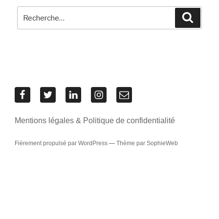
Recherche
Recher
pour
:
Res
Res
Res
Res
Contacter
Urbanae
Urbanae
Urbanae
Urbanae
l’équipe
sur
sur
sur
sur
Res
Mentions légales & Politique de confidentialité
Facebook
Twitter
LinkedIn
Instagram
Urbanae
Fièrement propulsé par WordPress
—
Thème par SophieWeb