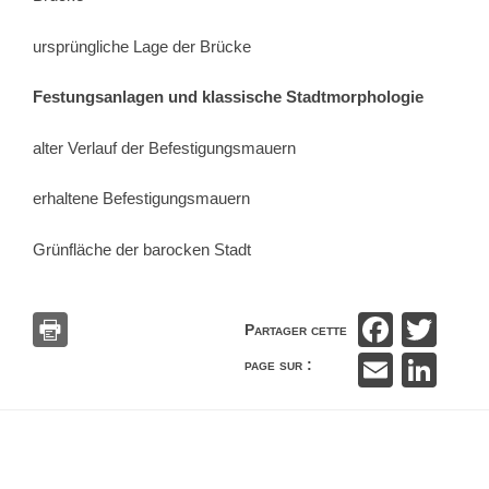
ursprüngliche Lage der Brücke
Festungsanlagen und klassische Stadtmorphologie
alter Verlauf der Befestigungsmauern
erhaltene Befestigungsmauern
Grünfläche der barocken Stadt
F
T
Partager cette
a
wi
E
Li
page sur :
c
tt
m
n
e
er
ail
k
b
e