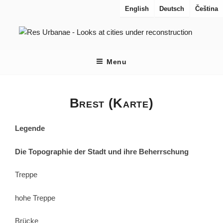
Aller
English
Deutsch
Čeština
au
contenu
principal
RES URBANAE
Regards sur les villes en reconstruction
Menu
Brest (Karte)
Legende
Die Topographie der Stadt und ihre Beherrschung
Treppe
hohe Treppe
Brücke